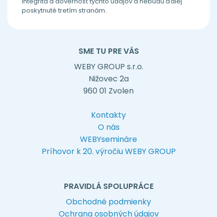
požadovanej služby alebo dotazu. Prístup k údajom
budú mať len oprávnené osoby a počas ich
uchovávania bude primeraným spôsobom chránená
integrita a dôvernosť týchto údajov a nebudú ďalej
poskytnuté tretím stranám.
SME TU PRE VÁS
WEBY GROUP s.r.o.
Nižovec 2a
960 01 Zvolen
Kontakty
O nás
WEBYsemináre
Príhovor k 20. výročiu WEBY GROUP