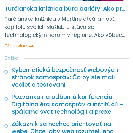
Turčianska knižnica búra bariéry: Ako prvá v Žilinskom kraji spúšťa AI asistenta a mobilnú aplikáciu
Turčianska knižnica v Martine otvára novú
kapitolu svojich služieb a stáva sa
technologickým lídrom v regióne. Ako vôbec
prvá spomedzi všetkých knižníc v
Čítať viac
zriaďovateľskej pôsobnosti Žilinského
samosprávneho kraja (ŽSK) zavádza pre
svojich používateľov a návštevníkov tri
Kybernetická bezpečnosť webových
zásadné digitálne novinky: inteligentného AI
stránok samospráv: Čo by ste mali
asistenta s nepretržitou prevádzkou,
vedieť o testovaní
prehľadnú mobilnú aplikáciu a modernú
Pozvánka na odbornú konferenciu:
webovú stránku prispôsobenú pre
Digitálna éra samospráv a inštitúcií –
znevýhodnené skupiny.
Spájame svet technológií a praxe
Zákazník sa nechce orientovať na
webe. Chce, aby web rozumel jeho